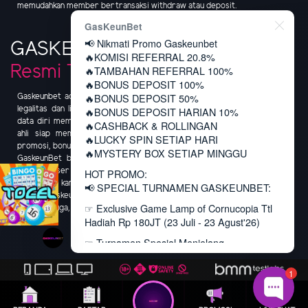
memudahkan member bertransaksi withdraw atau deposit.
GasKeunBet
📢 Nikmati Promo Gaskeunbet
GASKEUNBET
Betting Online
🔥KOMISI REFERRAL 20.8%
Resmi Terpercaya
🔥TAMBAHAN REFERRAL 100%
🔥BONUS DEPOSIT 100%
🔥BONUS DEPOSIT 50%
Gaskeunbet adalah
situs betting online resmi terpercaya
yang memiliki
legalitas dan lisensi dari BMM Testlabs sehingga menjamin kerahasiaan
🔥BONUS DEPOSIT HARIAN 10%
data diri member. Dilengkapi dengan pusat bantuan 24 jam oleh tenaga
🔥CASHBACK & ROLLINGAN
ahli siap membantu member kapan saja. Jangan lewatkan berbagai
🔥LUCKY SPIN SETIAP HARI
promosi, bonus dan event berhadiah untuk menguntungkan member yang
🔥MYSTERY BOX SETIAP MINGGU
GaskeunBet bagikan setiap harinya. Nikmati seluruh fasilitas ini hanya
dengan 1 user ID. Proses pendaftaran yang mudah dan cepat juga menjadi
HOT PROMO:
keunggulan kami. Kepuasan dan Kenyamanan member menjadi prioritas
📢 SPECIAL TURNAMEN GASKEUNBET:
utama GaskeunBet. Tunggu apa lagi, Gabung bersama GaskeunBet
☞ Exclusive Game Lamp of Cornucopia Ttl
sekarang juga, raih keuntungan berlimpah disini.
Hadiah Rp 180JT (23 Juli - 23 Agust'26)
☞ Turnamen Spesial Menjelang
Kemerdekaan 2026 Rp218.900 JT (9 - 16
Agust'26)
1
☞ Cash Drop Reloaded oleh IDN E-Lottery
Ttl Hadiah Rp 300JT ( 01 - 31 Agust'26)
Copyright © - GASKUENBET. Seluruh hak cipta dilindungi