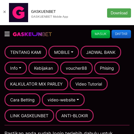
×
GASKUENBET
Download
GASKUENBET Mobile App
MASUK
DAFTAR
TENTANG KAMI
MOBILE
JADWAL BANK
Info
Kebijakan
voucher88
Phising
KALKULATOR MIX PARLEY
Video Tutorial
Cara Betting
video-website
LINK GASKEUNBET
ANTI-BLOKIR
Pastikan anda sudah login terlebih dahulu untuk