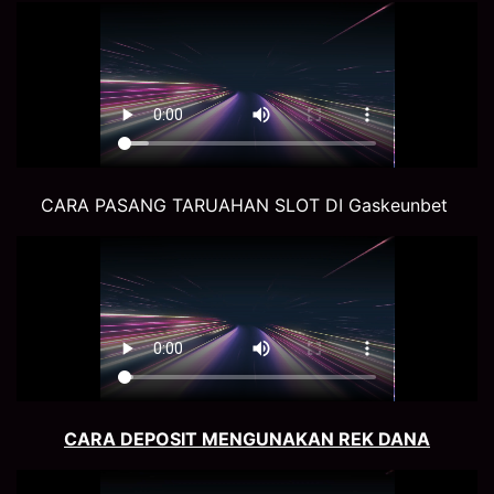
CARA PASANG TARUAHAN SLOT DI Gaskeunbet
CARA DEPOSIT MENGUNAKAN REK DANA