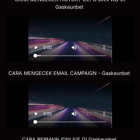
Gaskeunbet
CARA MENGECEK EMAIL CAMPAIGN - Gaskeunbet
CARA BERMAIN IDNLIVE DI Gaskeunbet