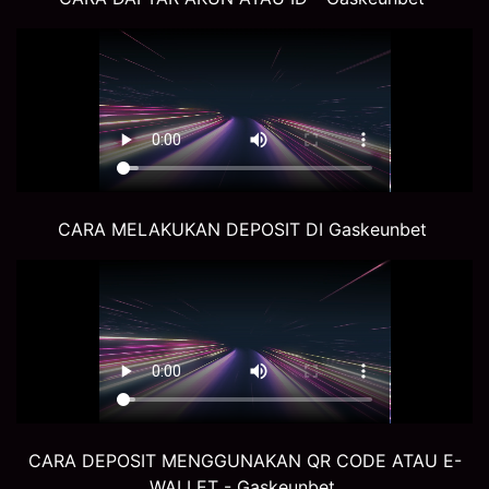
CARA MELAKUKAN DEPOSIT DI Gaskeunbet
CARA DEPOSIT MENGGUNAKAN QR CODE ATAU E-
WALLET - Gaskeunbet