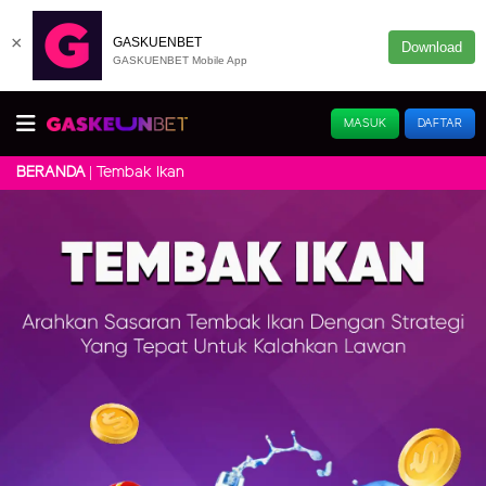
×
GASKUENBET
Download
GASKUENBET Mobile App
MASUK
DAFTAR
Tembak Ikan
BERANDA