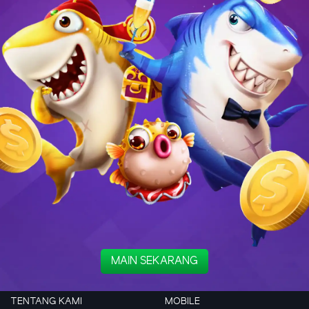
MAIN SEKARANG
TENTANG KAMI
MOBILE